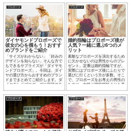
プロポーズ
プロポーズ
ダイヤモンドプロポーズで
婚約指輪はプロポーズ後が
彼女の心を掴もう！おすす
人気？一緒に選ぶ6つのメ
めブランドをご紹介
リット
「サイズがわからない」「好みの
素敵なプロポーズを演出するため
デザインを知らない」そんな方で
に欠かせないのは男性からのプレ
もできるサプライズが「ダイヤモ
ゼント。定番は婚約指輪ですが、
ンドプロポーズ」。今回は、ダイ
実際にはプロポーズ後にふたりで
ヤの選び方からおすすめのブラン
選びに行くという方が多数。そこ
ドまでまとめてご紹介します。ダ
で、プロポーズをお考えの男性の
イヤモンドプロポーズに定評のあ
ために、女性が婚約指輪よりも喜
るブランドだけを厳選しました。
ぶプレゼントをご紹介します。
プロポーズ
プロポーズ