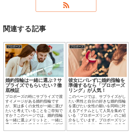
関連する記事
プロポーズ
プロポーズ
婚約指輪は一緒に選ぶ？サ
彼女にバレずに婚約指輪を
プライズでもらいたい？徹
準備するなら「プロポーズ
底検証
リング」が人気！
プロポーズの時にサプライズで渡
このページでは、サプライズがし
すイメージがある婚約指輪です
たい男性と自分の好きな婚約指輪
が、実は多くの女性が一緒に選び
を選びたい女性の願いを同時に叶
たいと考えていることをご存知で
えるアイテムとして人気を集めて
すか？このページでは、婚約指輪
いる「プロポーズリング」のご紹
を一緒に選ぶメリットと、一緒に
介をしています。プロポーズリン
選ぶ場合でもできるサプライズプ
グのメリットや、取り扱いのある
ロポーズをご紹介します。
人気ブランドをまとめました。