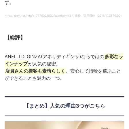
す。
http://zexy.net/ring/c_7770022030/kuchikomi/より抜粋、引用日時（2015/4/28 10:00）
【総評】
ANELLI DI GINZA(アネリディギンザ)ならではの
多彩なラ
インナップ
が人気の秘密。
店員さんの接客も素晴らしく
、安心して指輪を選ぶこと
ができることも魅力の一つ。
【まとめ】人気の理由3つがこちら