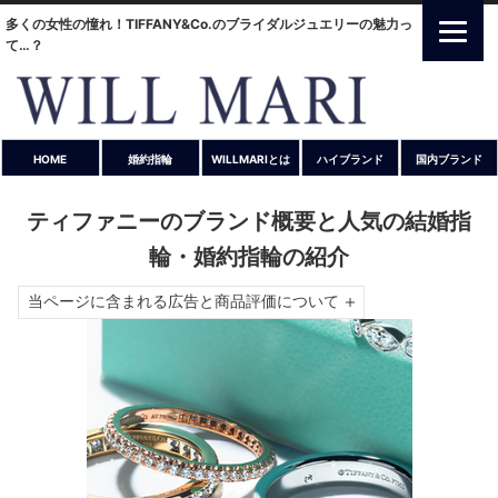
多くの女性の憧れ！TIFFANY&Co.のブライダルジュエリーの魅力っ
て…？
HOME
婚約指輪
WILLMARIとは
ハイブランド
国内ブランド
ティファニーのブランド概要と人気の結婚指
輪・婚約指輪の紹介
当ページに含まれる広告と商品評価について