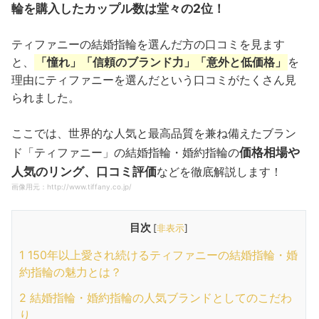
輪を購入したカップル数は堂々の2位！
ティファニーの結婚指輪を選んだ方の口コミを見ます
と、
「憧れ」「信頼のブランド力」「意外と低価格」
を
理由にティファニーを選んだという口コミがたくさん見
られました。
ここでは、世界的な人気と最高品質を兼ね備えたブラン
価格相場や
ド「ティファニー」の結婚指輪・婚約指輪の
人気のリング、口コミ評価
などを徹底解説します！
画像用元：http://www.tiffany.co.jp/
目次
[
非表示
]
1
150年以上愛され続けるティファニーの結婚指輪・婚
約指輪の魅力とは？
2
結婚指輪・婚約指輪の人気ブランドとしてのこだわ
り