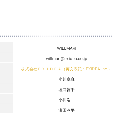
WILLMARI
willmari@exidea.co.jp
株式会社ＥＸＩＤＥＡ（英文表記：EXIDEA Inc.）
小川卓真
塩口哲平
小川浩一
瀬田淳平