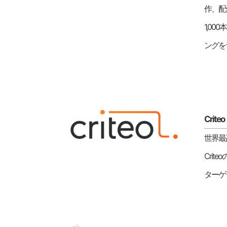
作、配
1,0
ングを
Criteo
世界最
Cri
ターゲ