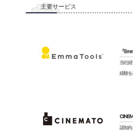
主要サービス
『Emm
当社経
経験を
CINE
認知向