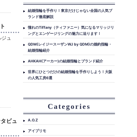
結婚指輪を手作り！東京だけじゃない全国の人気ブ
ランド徹底解説
ート
憧れのTiffany（ティファニー）気になるマリッジリ
ングとエンゲージリングの魅力に迫ります！
ルジュ
QDM(レイジースーザンWJ by QDM)の婚約指輪・
結婚指輪紹介
AHKAH(アーカー)の結婚指輪とブランド紹介
世界にひとつだけの結婚指輪を手作りしよう！大阪
の人気工房6選
Categories
A.O.Z
ンタビュ
アイプリモ