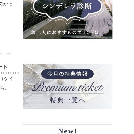
のかっ
ート
O（ケイ
なら、
New!