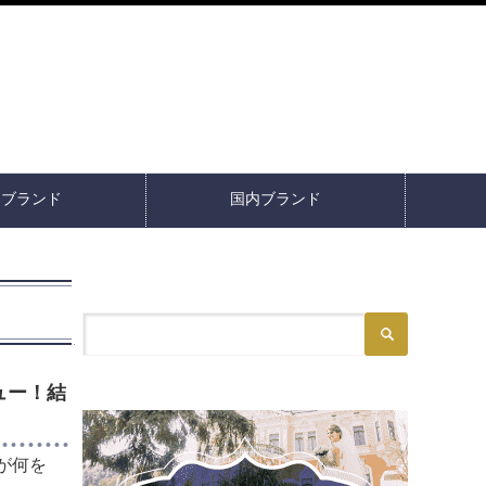
イブランド
国内ブランド
ュー！結
が何を