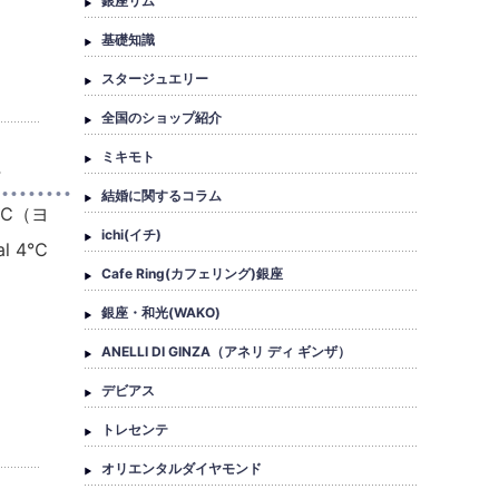
銀座リム
基礎知識
スタージュエリー
全国のショップ紹介
ミキモト
ト
結婚に関するコラム
℃（ヨ
ichi(イチ)
l 4℃
Cafe Ring(カフェリング)銀座
銀座・和光(WAKO)
ANELLI DI GINZA（アネリ ディ ギンザ）
デビアス
トレセンテ
オリエンタルダイヤモンド