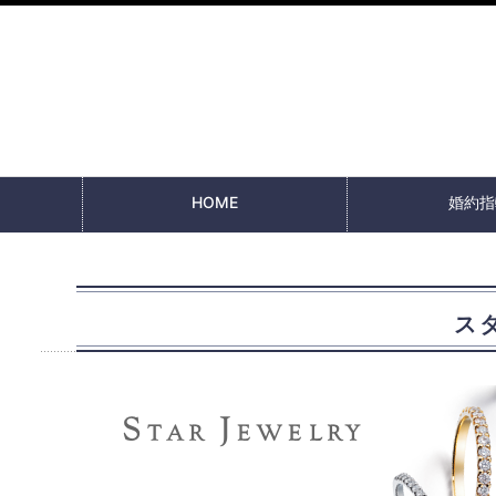
HOME
婚約指
ス