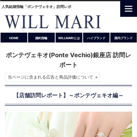
人気結婚指輪「ポンテヴェキオ」訪問レポ
HOME
婚約指輪
WILLMARIとは
ハイブランド
国内ブランド
ポンテヴェキオ(Ponte Vechio)銀座店 訪問レ
ポート
当ページに含まれる広告と商品評価について
【店舗訪問レポート】～ポンテヴェキオ編～