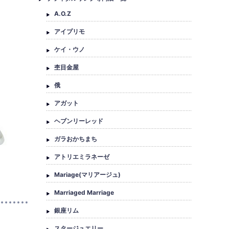
A.O.Z
アイプリモ
ケイ・ウノ
杢目金屋
俄
アガット
ヘブンリーレッド
ガラおかちまち
アトリエミラネーゼ
Mariage(マリアージュ)
Marriaged Marriage
銀座リム
スタージュエリー