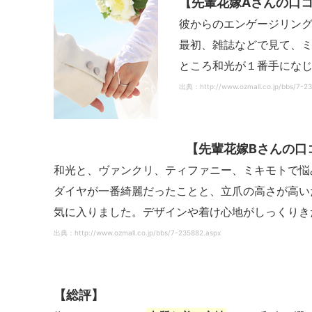
【先輩花嫁Aさんの口
彼からのエンゲージリン
最初、雑誌などで見て、
ところ和光が１番手にな
出典：http://www.ozmall.co.jp/bbs/7-23
【先輩花嫁Bさんの口
和光と、ヴァンクリ、ティファニー、ミキモトで悩
ダイヤが一番綺麗だったことと、立爪の高さが高い
気に入りました。デザインや着け心地がしっくりき
出典：http://www.ozmall.co.jp/bbs/7-235882.aspx
【総評】