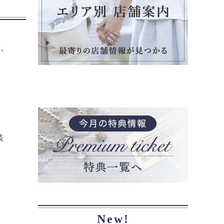
塔。
装
New!