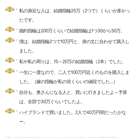
私の身近な人は、結婚指輪25万（2つで）くらいが多かっ
たです。
婚約指輪は200万くらいで結婚指輪は1つ30から50万。
僕は、結婚指輪2つで10万円と、身の丈に合わせて購入し
ました。
私や私の周りは、15～20万の結婚指輪（2本）でした。
一生に一度なので、二人で100万円近くのものを購入しま
した。（嫁の指輪が私の倍くらいの値段でした…）
自分も、奥さんになる人と、買いに行きましたよ～予算
は、全部で30万ぐらいでしたよ。
ハイブランドで買いました。2人で40万円弱だったかな
ー。
出典：http://detail.chiebukuro.yahoo.co.jp/qa/question_detail/q1086043935