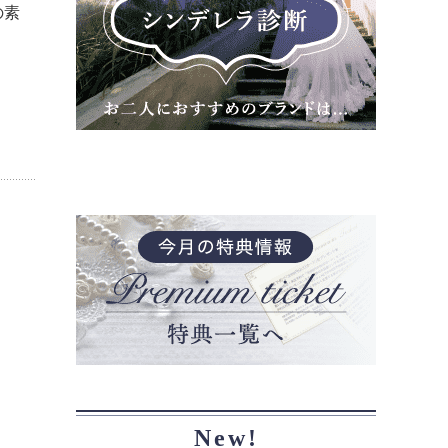
の素
New!