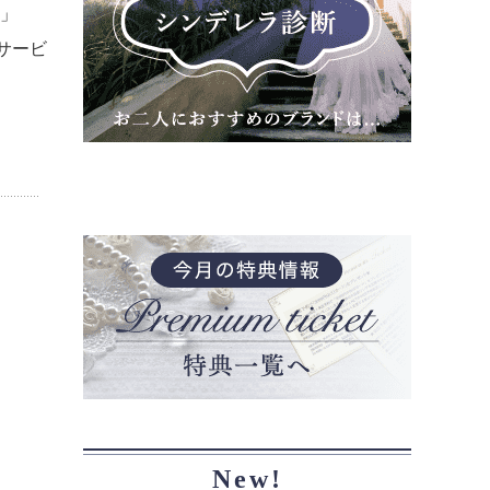
い」
サービ
New!