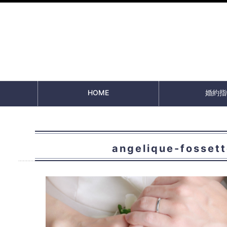
HOME
婚約指
angelique-fo