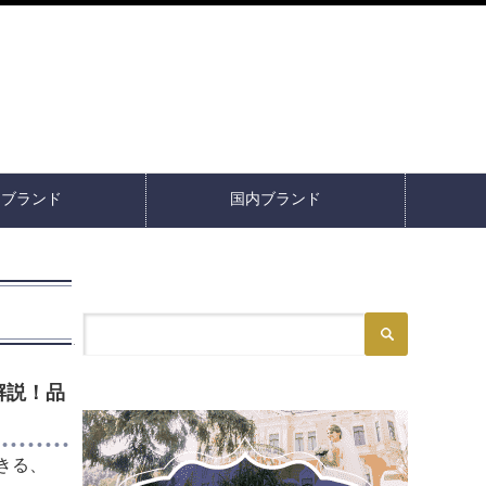
イブランド
国内ブランド
解説！品
きる、