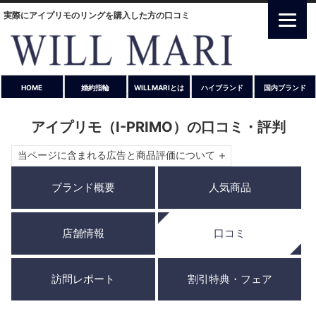
実際にアイプリモのリングを購入した方の口コミ
HOME
婚約指輪
WILLMARIとは
ハイブランド
国内ブランド
アイプリモ（I-PRIMO）の口コミ・評判
当ページに含まれる広告と商品評価について
ブランド概要
人気商品
店舗情報
口コミ
訪問レポート
割引特典・フェア