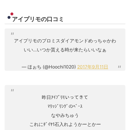
アイプリモの口コミ
アイプリモのプロミスダイアモンドめっちゃかわ
いい…いつか貰える時が来たらいいなぁ
— ほぉち (@Hoochi1020)
2017年9月11日
昨日ｱｲﾌﾟﾘﾓいってきて
ﾏﾘｯｼﾞﾘﾝｸﾞのﾍﾞｰｽ
なやみちゅう
これにﾀﾞｲﾔ1石入れようかーとかー