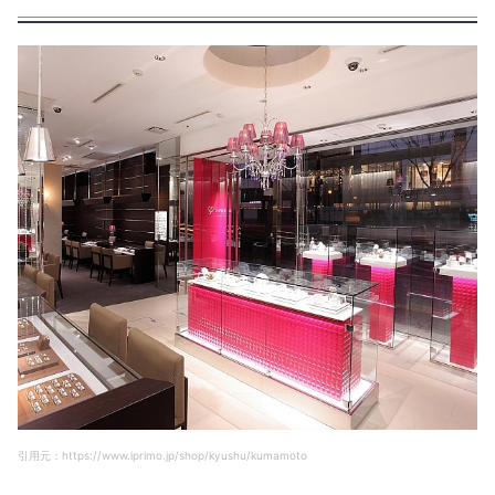
引用元：https://www.iprimo.jp/shop/kyushu/kumamoto