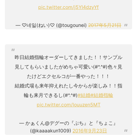
pic.twitter.com/j5YI4dzyYf
— ♡네일(ねい)♡ (@tougounei)
2017年5月21日
昨日結婚指輪オーダーしてきました！！サンプル
見してもらいましたがめちゃ可愛い(#^.^#)色々見
たけどエクセルコが一番やった！！！
結婚式場も来年抑えれたし今からが楽しみ！！指
輪も来月できるし(#^.^#)
#結婚
#結婚指輪
pic.twitter.com/louuzen5MT
— かぁくん@デグーの『ぶち』と『ちょこ』
(@kaaaakun1009)
2016年9月23日