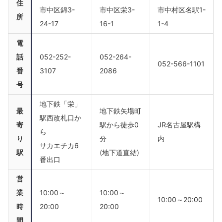
住
市中区錦3-
市中区栄3-
市中村区名駅1-
所
24-17
16-1
1-4
電
話
052-252-
052-264-
052-566-1101
番
3107
2086
号
地下鉄「栄」
最
地下鉄矢場町
駅西改札口か
寄
駅から徒歩0
JR名古屋駅構
ら
り
分
内
サカエチカ6
駅
(地下道直結)
番出口
営
業
10:00～
10:00～
10:00～20:00
時
20:00
20:00
間