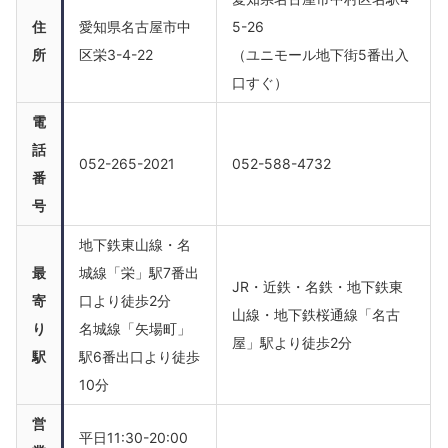
住
愛知県名古屋市中
5-26
所
区栄3-4-22
（ユニモール地下街5番出入
口すぐ）
電
話
052-265-2021
052-588-4732
番
号
地下鉄東山線・名
最
城線「栄」駅7番出
JR・近鉄・名鉄・地下鉄東
寄
口より徒歩2分
山線・地下鉄桜通線「名古
り
名城線「矢場町」
屋」駅より徒歩2分
駅
駅6番出口より徒歩
10分
営
平日11:30-20:00