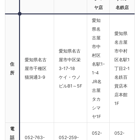
ヤ店
名鉄店
愛知
県名
愛知県
古屋
名古屋
市中
愛知県名古
市中村
村区
愛知県名古
屋市中区栄
区名駅1
住
名駅1-
屋市千種区
3-17-18
丁目2-1
所
1-4
猫洞通3-9
ケイ・ウノ
名鉄百
JR名
ビルB1～5F
貨店本
古屋
店本館
タカ
1F
シマ
ヤ1F
電
052-
052-
話
052-763-
052-259-