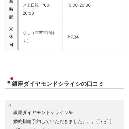
業
／土日祝11:00-
10:00-20:30
時
20:00
間
定
なし（年末年始除
休
不定休
く）
日
銀座ダイヤモンドシライシの口コミ
銀座ダイヤモンドシライシ💎
婚約指輪予約していただきました。。。(´•̥ •̥` )