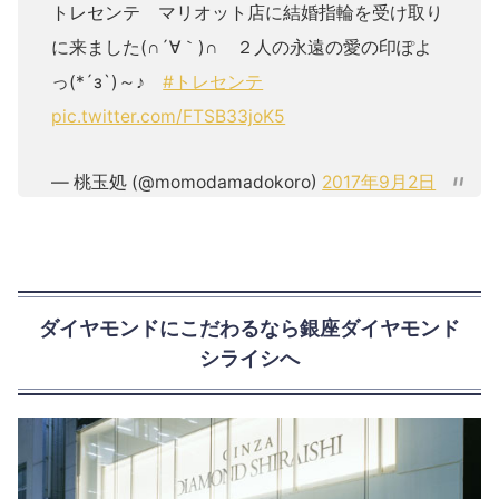
トレセンテ マリオット店に結婚指輪を受け取り
に来ました(∩´∀｀)∩ ２人の永遠の愛の印ぽよ
っ(*´з`)～♪
#トレセンテ
pic.twitter.com/FTSB33joK5
— 桃玉処 (@momodamadokoro)
2017年9月2日
ダイヤモンドにこだわるなら銀座ダイヤモンド
シライシへ