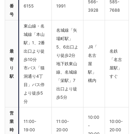
566-
585-
番
6155
1991
3928
7688
号
東山線・名
名城線「矢
城線「本山
場町駅」
駅」1、2番
5、6出口よ
JR「
最
出口より徒
名鉄
り徒歩2分
名古
寄
歩10分
「名古
地下鉄東山
屋
り
市バス「猫
屋駅」
線、名城線
駅」
駅
洞通り4丁
すぐ
「栄駅」7
構内
目」バス停
出口より徒
より徒歩5
歩5分
分
営
10:00
業
11:00-
11:00-
10:00-
-
時
19:00
20:00
20:00
20:00