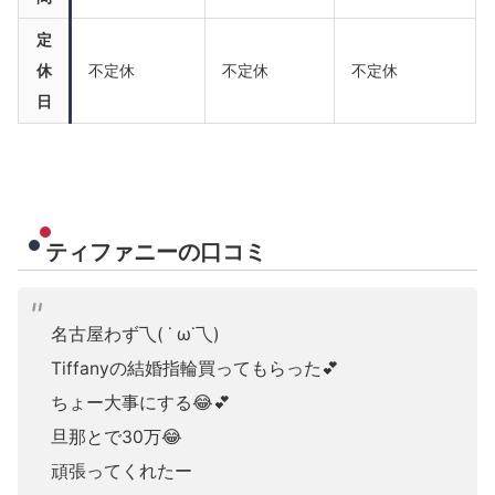
定
休
不定休
不定休
不定休
日
ティファニーの口コミ
名古屋わず乁( ˙ ω˙乁)
Tiffanyの結婚指輪買ってもらった💕
ちょー大事にする😂💕
旦那とで30万😂
頑張ってくれたー