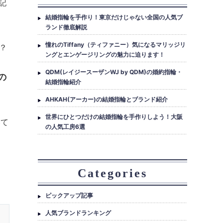
記
結婚指輪を手作り！東京だけじゃない全国の人気ブ
ランド徹底解説
憧れのTiffany（ティファニー）気になるマリッジリ
？
ングとエンゲージリングの魅力に迫ります！
QDM(レイジースーザンWJ by QDM)の婚約指輪・
の
結婚指輪紹介
AHKAH(アーカー)の結婚指輪とブランド紹介
世界にひとつだけの結婚指輪を手作りしよう！大阪
いて
の人気工房6選
Categories
ピックアップ記事
人気ブランドランキング