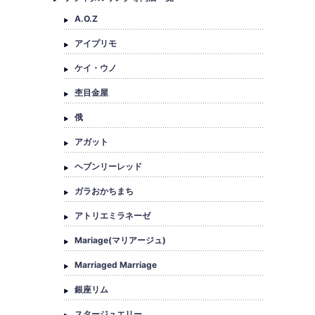
A.O.Z
アイプリモ
ケイ・ウノ
杢目金屋
俄
アガット
ヘブンリーレッド
ガラおかちまち
アトリエミラネーゼ
Mariage(マリアージュ)
Marriaged Marriage
銀座リム
スタージュエリー